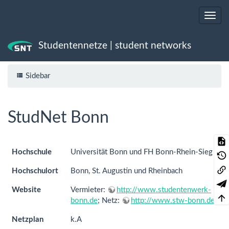
Studentennetze | student networks
Trace
StudNet Bonn
Sidebar
StudNet Bonn
Hochschule
Universität Bonn und FH Bonn-Rhein-Sieg
Hochschulort
Bonn, St. Augustin und Rheinbach
Website
Vermieter:
http://www.studentenwerk-
bonn.de
; Netz:
http://www.stw-bonn.de
Netzplan
k.A