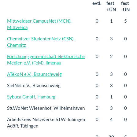
evtl.
fest
fest
+ÜN
-ÜN
Mittweidaer CampusNet (MCN),
0
1
5
Mittweida
Chemnitzer StudentenNetz (CSN),
0
3
0
Chemnitz
Forschungsgemeinschaft elektronische
0
2
0
Medien e.V. (FeM), Ilmenau
ATekoN e.V., Braunschweig
0
3
0
SielNet e.V., Braunschweig
0
3
0
Sybuca GmbH, Hamburg
0
1
0
StuWoNet Wiesenhof, Wilhelmshaven
0
3
0
Arbeitskreis Netzwerke STW Tübingen
0
4
0
AdöR, Tübingen