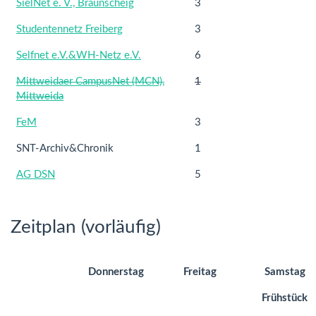
SielNet e. V., Braunscheig
3
Studentennetz Freiberg
3
Selfnet e.V.&WH-Netz e.V.
6
Mittweidaer CampusNet (MCN),
1
Mittweida
FeM
3
SNT-Archiv&Chronik
1
AG DSN
5
Zeitplan (vorläufig)
Donnerstag
Freitag
Samstag
Frühstück