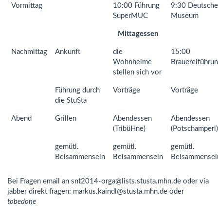
Vormittag
10:00 Führung
9:30 Deutsche
SuperMUC
Museum
Mittagessen
Nachmittag
Ankunft
die
15:00
Wohnheime
Brauereiführu
stellen sich vor
Führung durch
Vorträge
Vorträge
die StuSta
Abend
Grillen
Abendessen
Abendessen
(TribüHne)
(Potschamperl)
gemütl.
gemütl.
gemütl.
Beisammensein
Beisammensein
Beisammensei
Bei Fragen email an snt2014-orga@lists.stusta.mhn.de oder via
jabber direkt fragen: markus.kaindl@stusta.mhn.de oder
tobedone