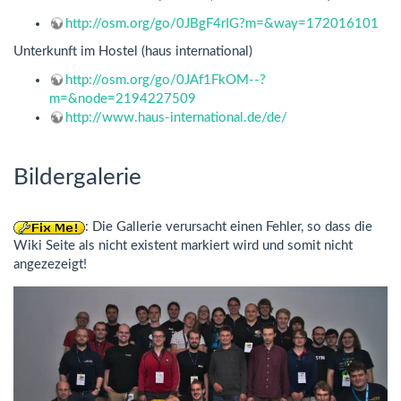
http://osm.org/go/0JBgF4rIG?m=&way=172016101
Unterkunft im Hostel (haus international)
http://osm.org/go/0JAf1FkOM--?
m=&node=2194227509
http://www.haus-international.de/de/
Bildergalerie
: Die Gallerie verursacht einen Fehler, so dass die
Wiki Seite als nicht existent markiert wird und somit nicht
angezezeigt!